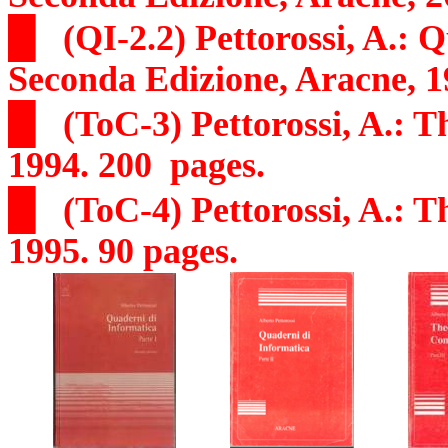
█
(QI-2.2) Pettorossi, A.: 
Seconda Edizione, Aracne, 1
█
(ToC-3) Pettorossi, A.: 
1994. 200
pages.
█
(ToC-4) Pettorossi, A.: 
1995. 90 pages.