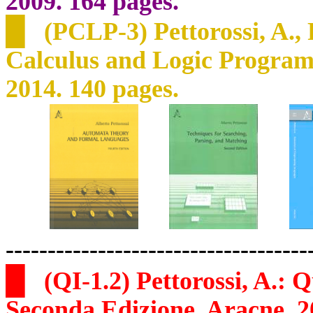
2009. 164 pages.
█
(PCLP-3) Pettorossi, A., 
Calculus and Logic Program
2014. 140 pages.
------------------------------------
█
(QI-1.2) Pettorossi, A.: 
Seconda Edizione, Aracne, 2